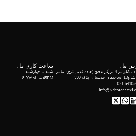
س ما :
ساعت کاری ما :
تهران، کیلومتر 4 بزرگراه فتح (جاده قدیم کرج)، مابین
شنبه تا چهارشنبه:
ک 333
8:00AM - 4:45PM
021-54105
Info@bidestansteel.