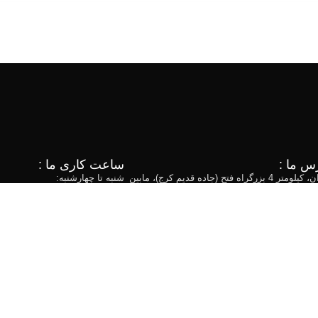
س ما :
ساعت کاری ما :
تهران، کیلومتر 4 بزرگراه فتح (جاده قدیم کرج)، مابین
شنبه تا چهارشنبه:
ک 333
8:00AM - 4:45PM
021-54105
Info@bidestansteel.