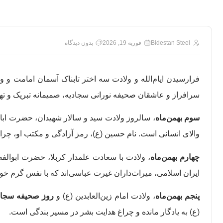
Bidestan Steel
فوریه 19, 2026
بدون دیدگاه
فرارسیدن ایام‌الله و ولادت سه اختر تابناک آسمان امامت و ول
سرافراز و عاشقان صحیفه نورانی سجادیه، صمیمانه تبریک و ت
سوم بهمن‌ماه
، سالروز ولادت سید و سالار شهیدان، حضرت اباع
والای انسانی است. نام حسین (ع)، رمز آزادگی و مکتب او، چرا
چهارم بهمن‌ماه
، ولادت با سعادت علمدار کربلا، حضرت ابوالف
ایران اسلامی، میراث‌داران غیرت عباسی‌اند که با نفس گرم خود
پنجم بهمن‌ماه
، ولادت امام زین‌العابدین (ع) و
روز صحیفه سجاد
(ع) به یادگار مانده و چراغ هدایت بشر در مسیر بندگی است.