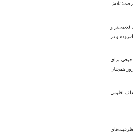
ت. این مکانیزم از دو اولویت سیاستی شکل‌گرفته در سال ۲۰۱۳ نشأت گرفت: تلاش
ایی‌های قدیمی‌تر و
 نسبت ۱.۲۵ تن تعطیلی برای هر تن افزوده و در
گری ۲۰۱۷ برای اولین بار رفتار ترجیحی برای
د. این روش نسبت به مسیر کوره بلند-کوره اکسیژن‌بازی (BF-BOF) که امروز همچنان
۲۰ برای به اوج رساندن انتشار کربن قبل از ۲۰۳۰ و رسیدن به کربن خنثی قبل از ۲۰۶۰، بازنگری ۲۰۲۱ اهداف اقلیمی
زمند تعطیلی ۱.۵ تن ظرفیت موجود برای هر تن ظرفیت جدید است (افزایش از ۱.۲۵ تن). ظرفیت‌های